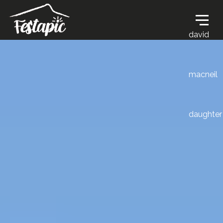
david
macneil
daughter