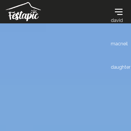
david
macneil
daughter