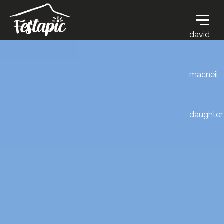
david
macneil
daughter