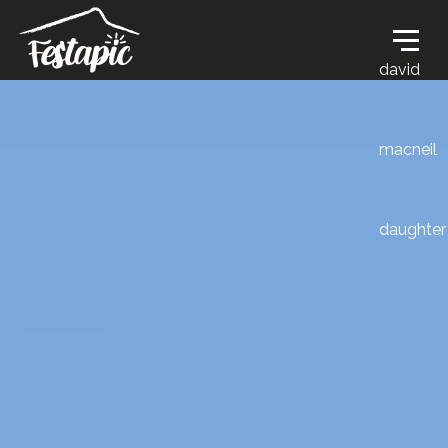
david
macneil
daughter