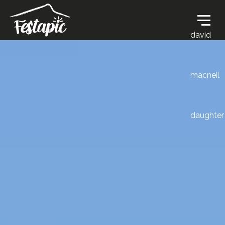
david
macneil
daughter