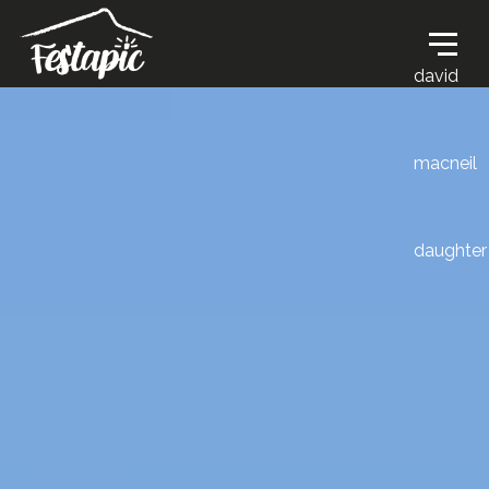
david
macneil
daughter