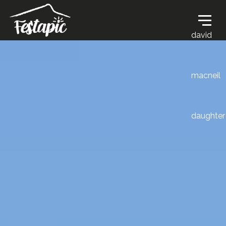
david
macneil
daughter