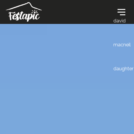
david
macneil
daughter