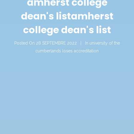
amherst college
dean's list
amherst
college dean's list
Posted On
28 SEPTEMBRE 2022
In
university of the
cumberlands loses accreditation