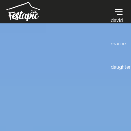
david
macneil
daughter