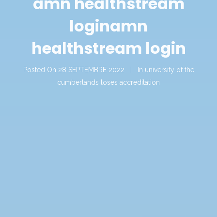
amn healthstream
login
amn
healthstream login
Posted On
28 SEPTEMBRE 2022
In
university of the
cumberlands loses accreditation