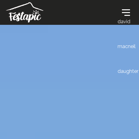
david
macneil
daughter