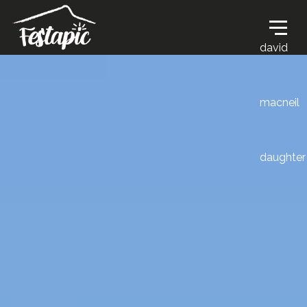
david
macneil
daughter