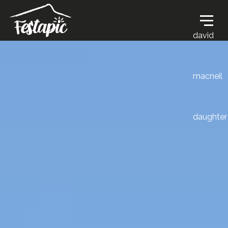
david
macneil
daughter