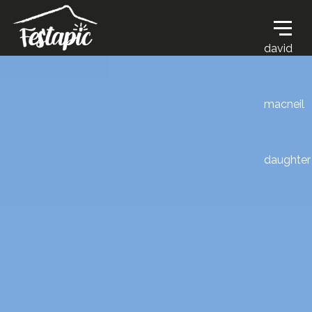
david
macneil
daughter