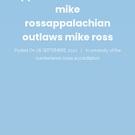
mike
ross
appalachian
outlaws mike ross
Posted On
28 SEPTEMBRE 2022
In
university of the
cumberlands loses accreditation