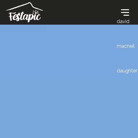
david
macneil
daughter