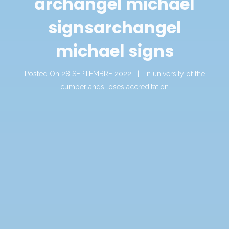
archangel michael
signs
archangel
michael signs
Posted On
28 SEPTEMBRE 2022
In
university of the
cumberlands loses accreditation