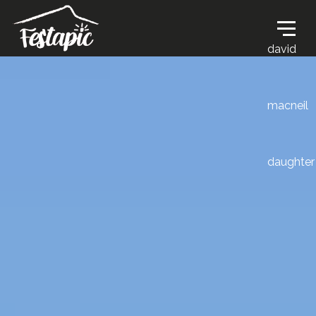
david
macneil
daughter