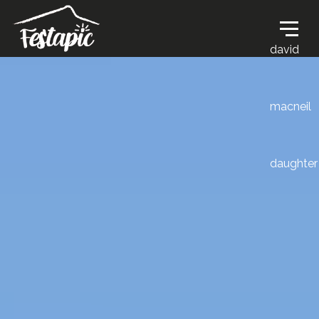
david
macneil
daughter