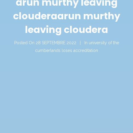
arun murthy leaving
cloudera
arun murthy
leaving cloudera
Posted On
28 SEPTEMBRE 2022
In
university of the
cumberlands loses accreditation