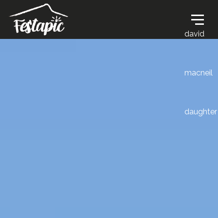
david
macneil
daughter