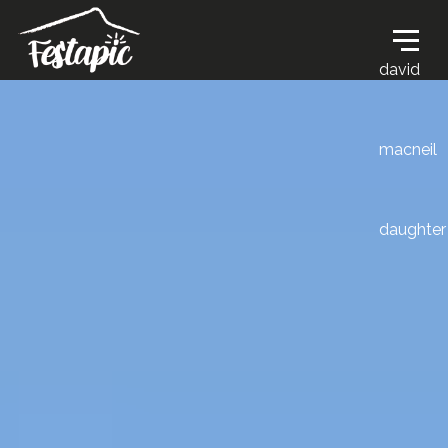
david
macneil
daughter