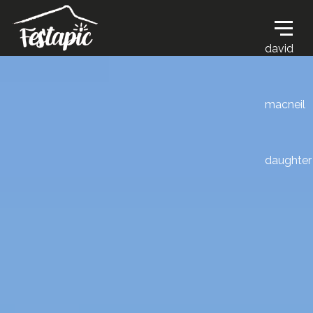
david
macneil
daughter