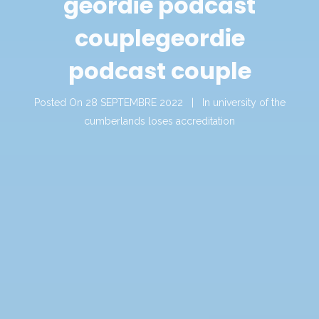
geordie podcast
couple
geordie
podcast couple
Posted On
28 SEPTEMBRE 2022
In
university of the
cumberlands loses accreditation